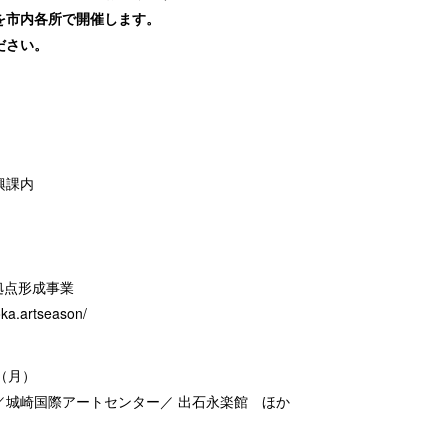
を市内各所で開催します。
ださい。
興課内
造拠点形成事業
ka.artseason/
日（月）
／城崎国際アートセンター／ 出石永楽館 ほか