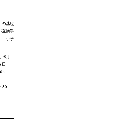
ンの基礎
が直接手
ず、小学
、6月
（日）
0～
：30