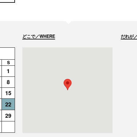
どこで／WHERE
だれが／
S
1
8
15
22
29