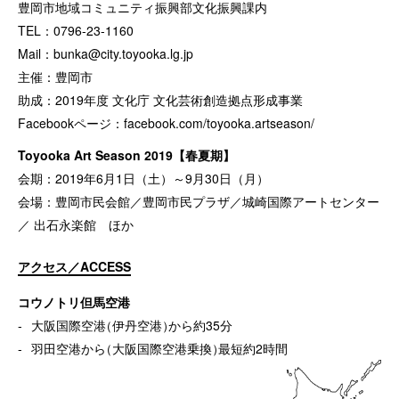
豊岡市地域コミュニティ振興部文化振興課内
TEL：0796-23-1160
Mail：
bunka@city.toyooka.lg.jp
主催：豊岡市
助成：2019年度 文化庁 文化芸術創造拠点形成事業
Facebookページ：
facebook.com/toyooka.artseason/
Toyooka Art Season 2019【春夏期】
会期：2019年6月1日（土）～9月30日（月）
会場：豊岡市民会館／豊岡市民プラザ／城崎国際アートセンター
／ 出石永楽館 ほか
アクセス／ACCESS
コウノトリ但馬空港
大阪国際空港
（
伊丹空港
）
から約35分
羽田空港から
（
大阪国際空港乗換
）
最短約2時間