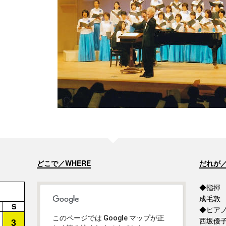
どこで／WHERE
だれが／
◆指揮
成毛敦
S
◆ピア
このページでは Google マップが正
西坂優
3