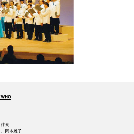
WHO
ノ伴奏
子、岡本雅子