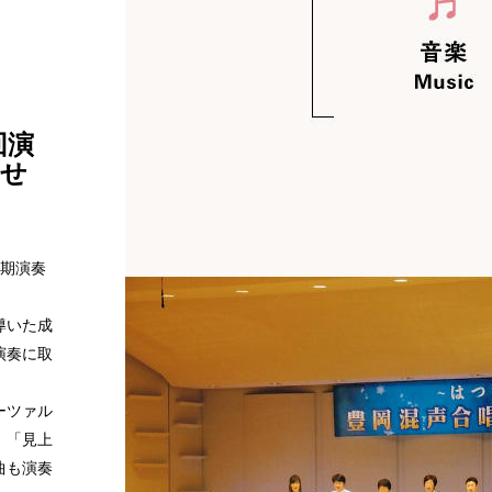
回演
のせ
定期演奏
導いた成
演奏に取
ーツァル
、「見上
曲も演奏