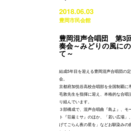
2018.06.03
豊岡市民会館
豊岡混声合唱団 第3
奏会～みどりの風に
て～
結成5年目を迎える豊岡混声合唱団の
会。
京都府加悦谷高校合唱部を全国制覇に
毛敦先生を指揮に迎え、本格的な合唱
り組んでいます。
３部構成で、混声合唱曲『島よ』、モ
ト『荘厳ミサ』のほか、「若い広場」
げてごらん夜の星を」などお馴染みの