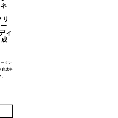
・ネ
 クリ
ロー
 ディ
 成
リーダン
家育成事
ク。