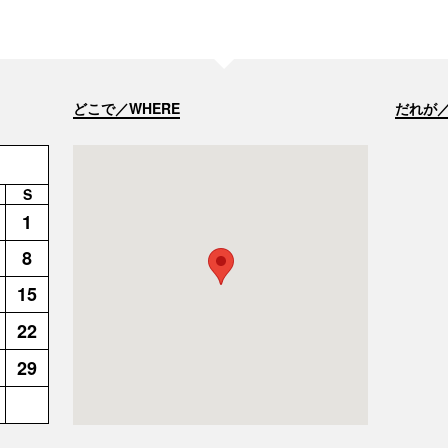
どこで／WHERE
だれが／
S
1
8
15
22
29